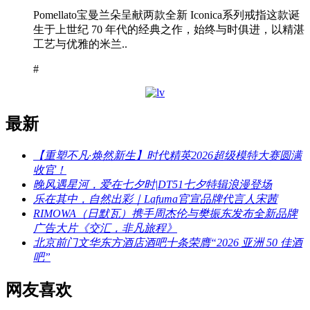
Pomellato宝曼兰朵呈献两款全新 Iconica系列戒指这款诞
生于上世纪 70 年代的经典之作，始终与时俱进，以精湛
工艺与优雅的米兰..
#
最新
【重塑不凡·焕然新生】时代精英2026超级模特大赛圆满
收官！
晚风遇星河，爱在七夕时|DT51七夕特辑浪漫登场
乐在其中，自然出彩｜Lafuma官宣品牌代言人宋茜
RIMOWA（日默瓦）携手周杰伦与樊振东发布全新品牌
广告大片《交汇，非凡旅程》
北京前门文华东方酒店酒吧十条荣膺“2026 亚洲 50 佳酒
吧”
网友喜欢