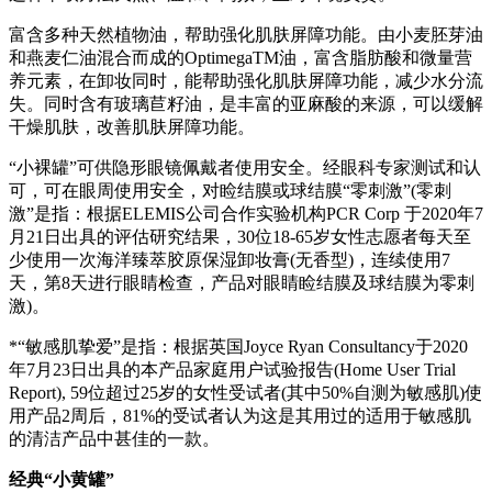
富含多种天然植物油，帮助强化肌肤屏障功能。由小麦胚芽油
和燕麦仁油混合而成的OptimegaTM油，富含脂肪酸和微量营
养元素，在卸妆同时，能帮助强化肌肤屏障功能，减少水分流
失。同时含有玻璃苣籽油，是丰富的亚麻酸的来源，可以缓解
干燥肌肤，改善肌肤屏障功能。
“小裸罐”可供隐形眼镜佩戴者使用安全。经眼科专家测试和认
可，可在眼周使用安全，对睑结膜或球结膜“零刺激”(零刺
激”是指：根据ELEMIS公司合作实验机构PCR Corp 于2020年7
月21日出具的评估研究结果，30位18-65岁女性志愿者每天至
少使用一次海洋臻萃胶原保湿卸妆膏(无香型)，连续使用7
天，第8天进行眼睛检查，产品对眼睛睑结膜及球结膜为零刺
激)。
*“敏感肌挚爱”是指：根据英国Joyce Ryan Consultancy于2020
年7月23日出具的本产品家庭用户试验报告(Home User Trial
Report), 59位超过25岁的女性受试者(其中50%自测为敏感肌)使
用产品2周后，81%的受试者认为这是其用过的适用于敏感肌
的清洁产品中甚佳的一款。
经典“小黄罐”