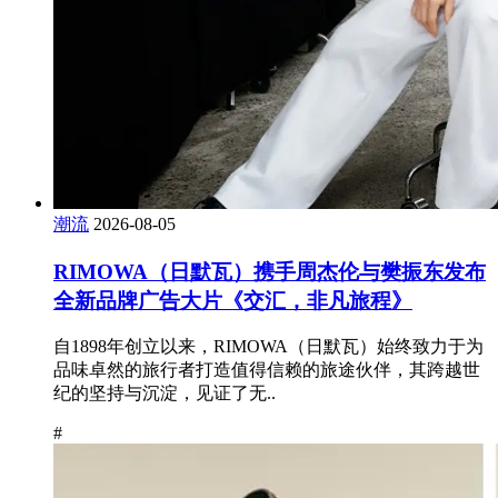
潮流
2026-08-05
RIMOWA（日默瓦）携手周杰伦与樊振东发布
全新品牌广告大片《交汇，非凡旅程》
自1898年创立以来，RIMOWA（日默瓦）始终致力于为
品味卓然的旅行者打造值得信赖的旅途伙伴，其跨越世
纪的坚持与沉淀，见证了无..
#