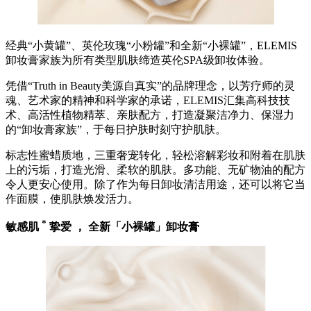
经典“小黄罐”、英伦玫瑰“小粉罐”和全新“小裸罐”，ELEMIS
卸妆膏家族为所有类型肌肤缔造英伦SPA级卸妆体验。
凭借“Truth in Beauty美源自真实”的品牌理念，以芳疗师的灵
魂、艺术家的精神和科学家的承诺，ELEMIS汇集高科技技
术、高活性植物精萃、亲肤配方，打造凝聚洁净力、保湿力
的“卸妆膏家族”，于每日护肤时刻守护肌肤。
标志性蜜蜡质地，三重奢宠转化，轻松溶解彩妆和附着在肌肤
上的污垢，打造光滑、柔软的肌肤。多功能、无矿物油的配方
令人更安心使用。除了作为每日卸妆清洁用途，还可以将它当
作面膜，使肌肤焕发活力。
*
敏感肌
挚爱
，
全新「小裸罐」卸妆膏