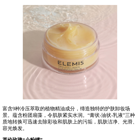
富含9种冷压萃取的植物精油成分，缔造独特的护肤卸妆场
景。蕴含粉团扇藻，令肌肤紧实水润。“膏状-油状-乳液”三种
质地转换可迅速去除彩妆和肌肤上的污垢，肌肤洁净、光滑、
容光焕发。
英伦玫瑰“小粉罐”