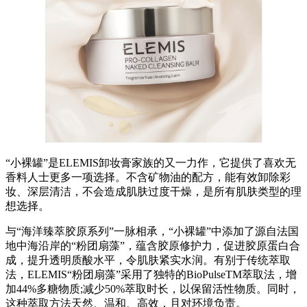
“小裸罐”是ELEMIS卸妆膏家族的又一力作，它提供了喜欢无
香料人士更多一项选择。不含矿物油的配方，能有效卸除彩
妆、深层清洁，不会造成肌肤过度干燥，是所有肌肤类型的理
想选择。
与“海洋臻萃胶原系列”一脉相承，“小裸罐”中添加了源自法国
地中海沿岸的“粉团扇藻”，蕴含胶原修护力，促进胶原蛋白合
成，提升透明质酸水平，令肌肤紧实水润。有别于传统萃取
法，ELEMIS“粉团扇藻”采用了独特的BioPulseTM萃取法，增
加44%多糖物质;减少50%萃取时长，以保留活性物质。同时，
这种萃取方法天然、温和、高效，且对环境负责。