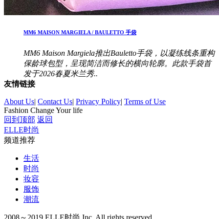
MM6 MAISON MARGIELA / BAULETTO 手袋
MM6 Maison Margiela推出Bauletto手袋，以凝练线条重构
保龄球包型，呈现简洁而修长的横向轮廓。此款手袋首
发于2026春夏米兰秀..
友情链接
About Us
|
Contact Us
|
Privacy Policy
|
Terms of Use
Fashion Change Your life
回到顶部
返回
ELLE时尚
频道推荐
生活
时尚
妆容
服饰
潮流
2008～2019 ELLE时尚 Inc. All rights reserved.