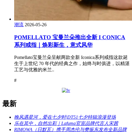
潮流
2026-05-26
POMELLATO 宝曼兰朵推出全新 I CONICA
系列戒指｜焕彩新生，意式风华
Pomellato宝曼兰朵呈献两款全新 Iconica系列戒指这款诞
生于上世纪 70 年代的经典之作，始终与时俱进，以精湛
工艺与优雅的米兰..
#
最新
晚风遇星河，爱在七夕时|DT51七夕特辑浪漫登场
乐在其中，自然出彩｜Lafuma官宣品牌代言人宋茜
RIMOWA（日默瓦）携手周杰伦与樊振东发布全新品牌