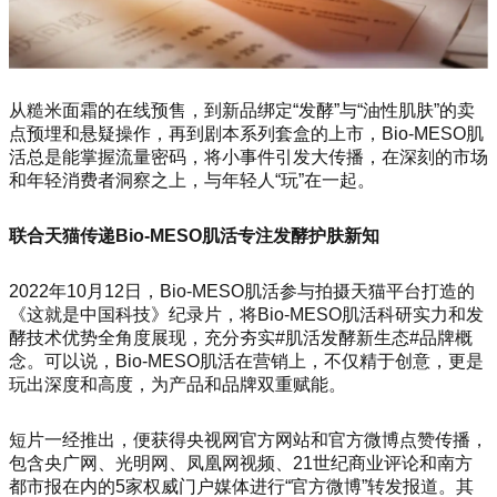
从糙米面霜的在线预售，到新品绑定“发酵”与“油性肌肤”的卖
点预埋和悬疑操作，再到剧本系列套盒的上市，Bio-MESO肌
活总是能掌握流量密码，将小事件引发大传播，在深刻的市场
和年轻消费者洞察之上，与年轻人“玩”在一起。
联合天猫传递Bio-MESO肌活专注发酵护肤新知
2022年10月12日，Bio-MESO肌活参与拍摄天猫平台打造的
《这就是中国科技》纪录片，将Bio-MESO肌活科研实力和发
酵技术优势全角度展现，充分夯实#肌活发酵新生态#品牌概
念。可以说，Bio-MESO肌活在营销上，不仅精于创意，更是
玩出深度和高度，为产品和品牌双重赋能。
短片一经推出，便获得央视网官方网站和官方微博点赞传播，
包含央广网、光明网、凤凰网视频、21世纪商业评论和南方
都市报在内的5家权威门户媒体进行“官方微博”转发报道。其