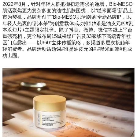
2022年8月，针对年轻人群抵御初老需求的递增，Bio-MESO
肌活聚焦更为复杂多变的油性肌肤困扰，以“糙米面霜”新品上
市为契机，品牌开创了“Bio-MESO肌活剧场”全新品牌IP，以
年轻人热衷的“剧本杀”为创意载体成功推出#谁是油皮元凶#剧
本杀短片+主题限定礼盒。除了抖音、微博、微信等线上平台
重磅亮相，更全域布局15城梯媒广告及33家线下高端青年社
区门店露出——以360°立体传播策略，多渠道多层次接触年
轻消费者。品牌活动话题词#谁是油皮元凶# #糙米面霜#也成
功出圈。