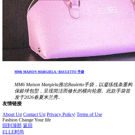
MM6 MAISON MARGIELA / BAULETTO 手袋
MM6 Maison Margiela推出Bauletto手袋，以凝练线条重构
保龄球包型，呈现简洁而修长的横向轮廓。此款手袋首
发于2026春夏米兰秀..
友情链接
About Us
|
Contact Us
|
Privacy Policy
|
Terms of Use
Fashion Change Your life
回到顶部
返回
ELLE时尚