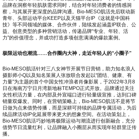
品牌在洞察年轻肌肤需求同时，结合对年轻消费者的情感洞
察，与其展开更深度的品牌沟通。Bio-MESO肌活先后联动新
青年、头部运动平台KEEP以及天猫平台IP《这就是中国科
技》等不同领域的媒体、合作伙伴，陆续发起涵盖IP联合、公
益、创意类型的多种营销活动，传递品牌“专业、年轻、活
力”的价值理念，并成功打造多项创意满满的爆款案例。
极限运动也潮流……合作圈内大神，走近年轻人的“小圈子”
Bio-MESO肌活针对三八女神节开展节日营销，助力知名浪人
摄影师小Q以及知名策展人张放联合发起以“团结、健康、有
力量”为主题的首个中国女性冲浪者肖像影展，于2022年3月8
日在海南万宁日月湾新地标TEMPO正式开放。品牌通过关注
女性积活力量，在内部及外宣端口进行轻量级宣推，达到口碑
销量双爆发。同时，在营销策略上，Bio-MESO肌活不是将节
日做为点来借势传播，而是深耕可持续的品牌专属活动，为后
续品牌活动IP化延展带来更大的想象空间。在活动策划上，
Bio-MESO肌活巧妙地将极限运动与潮流进行创新融合，充分
借势节日流量红利，让品牌融入小圈层从而实现年轻群里泛传
播。