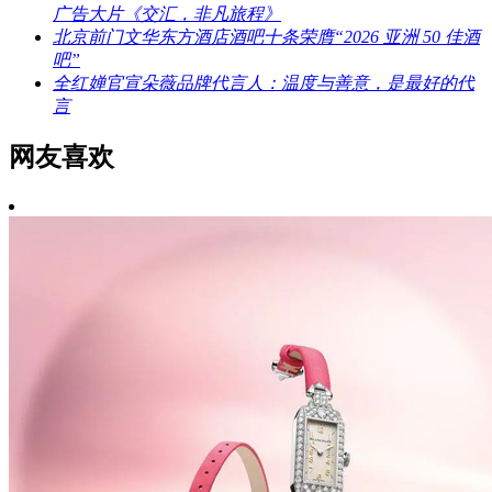
广告大片《交汇，非凡旅程》
北京前门文华东方酒店酒吧十条荣膺“2026 亚洲 50 佳酒
吧”
全红婵官宣朵薇品牌代言人：温度与善意，是最好的代
言
网友喜欢