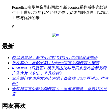
Pomellato宝曼兰朵呈献两款全新 Iconica系列戒指这款诞
生于上世纪 70 年代的经典之作，始终与时俱进，以精湛
工艺与优雅的米兰..
#
最新
晚风遇星河，爱在七夕时|DT51七夕特辑浪漫登场
乐在其中，自然出彩｜Lafuma官宣品牌代言人宋茜
RIMOWA（日默瓦）携手周杰伦与樊振东发布全新品牌
广告大片《交汇，非凡旅程》
北京前门文华东方酒店酒吧十条荣膺“2026 亚洲 50 佳酒
吧”
全红婵官宣朵薇品牌代言人：温度与善意，是最好的代
言
网友喜欢