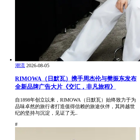
潮流
2026-08-05
RIMOWA（日默瓦）携手周杰伦与樊振东发布
全新品牌广告大片《交汇，非凡旅程》
自1898年创立以来，RIMOWA（日默瓦）始终致力于为
品味卓然的旅行者打造值得信赖的旅途伙伴，其跨越世
纪的坚持与沉淀，见证了无..
#