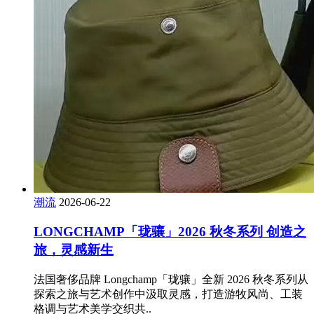
潮流
2026-06-22
LONGCHAMP「珑骧」2026 秋冬系列 创造之
旅，灵感新生
法国奢侈品牌 Longchamp「珑骧」全新 2026 秋冬系列从
探索之旅与艺术创作中汲取灵感，打造游牧风尚、工装
格调与艺术美学交织共..