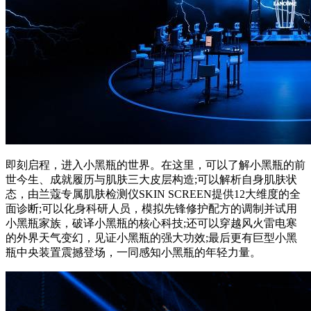
即刻启程，进入小黑瓶的世界。在这里，可以了解小黑瓶的前
世今生、成就履历与肌肤三大皮层构造;可以解析自身肌肤状
态，由兰蔻专属肌肤检测仪SKIN SCREEN提供12大维度的全
面诊断;可以化身科研人员，模拟先锋修护配方的调制并试用
小黑瓶家族，破译小黑瓶的核心科技;还可以穿越风火雷电寒
的外界天气变幻，见证小黑瓶的强大功效;最后更有巨型小黑
瓶中央装置震撼登场，一同感知小黑瓶的年轻力量。