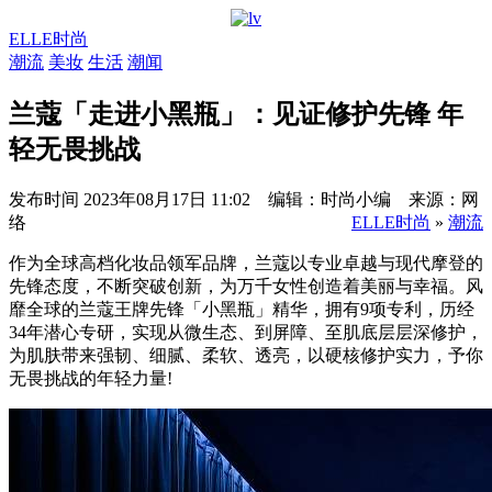
ELLE时尚
潮流
美妆
生活
潮闻
兰蔻「走进小黑瓶」：见证修护先锋 年
轻无畏挑战
发布时间
2023年08月17日 11:02 编辑：时尚小编 来源：网
络
ELLE时尚
»
潮流
作为全球高档化妆品领军品牌，兰蔻以专业卓越与现代摩登的
先锋态度，不断突破创新，为万千女性创造着美丽与幸福。风
靡全球的兰蔻王牌先锋「小黑瓶」精华，拥有9项专利，历经
34年潜心专研，实现从微生态、到屏障、至肌底层层深修护，
为肌肤带来强韧、细腻、柔软、透亮，以硬核修护实力，予你
无畏挑战的年轻力量!