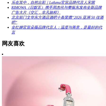
乐在其中，自然出彩｜Lafuma官宣品牌代言人宋茜
RIMOWA（日默瓦）携手周杰伦与樊振东发布全新品牌
广告大片《交汇，非凡旅程》
北京前门文华东方酒店酒吧十条荣膺“2026 亚洲 50 佳酒
吧”
全红婵官宣朵薇品牌代言人：温度与善意，是最好的代
言
网友喜欢