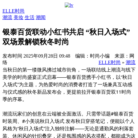
ELLE时尚
潮流
美妆
生活
潮闻
银泰百货联动小红书共启 “秋日入场式”
双场景解锁秋冬时尚
发布时间
2025年09月28日 09:48 编辑：时尚小编 来源：网
络
ELLE时尚
»
潮流
当秋日的第一缕微风拂过城市街角，一场联结线上潮流与线下
美学的时尚盛宴正式启幕——银泰百货携手小红书，以“秋日
入场式”为主题，为热爱时尚的消费者打造了一场兼具互动感
与仪式感的秋冬新品发布会，更提前拉开银泰百货双11时尚
季的序幕。
潮流玩家们的创意在云端被全面激活。只需带话题#银泰百货
时装周、#小美说秋日入场式 发布秋日穿搭笔记，便能以个人
风格为“秋日入场式”注入独特注解——无论是通勤风的利落套
装、休闲风的针织叠穿，还是氛围感的风衣搭配，都能成为这