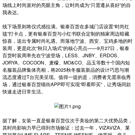
场线上时尚派对的亮眼主角，让时尚成为“只需遵从喜好”的自
我表达。
线下场景则将仪式感拉满。银泰百货在多城门店设置“时尚红
毯”打卡点，更有银泰百货与小红书联合定制的独家周边暗藏
惊喜，送出专属时尚礼遇。而落地宁波、西安、宝鸡多地的时
装周，更是此次“秋日入场式”的核心亮点——9月27日，银泰
百货时装周率先在宁波登场，LESS、JNBY、ERDOS、
JORYA、COCOON、麦檬、MO&CO、品玉等数十个国内知
名服装品牌集体亮相，将2025秋冬服装新品的设计巧思与潮
流态度通过T台完美呈现。值得一提的是，消费者无需亲临秀
场，通过银泰百货喵街APP即可实现“即看即买”，让秀场同款
快速走进日常生活。
据了解，女装一直是银泰百货仅次于美妆的第二大优势品类，
其时尚影响力早已得到市场验证：过去一年，VIZAVIZA、莱
茵福莱尔LIME FLARE、TEENIE WEENIE、伊芙丽、音儿