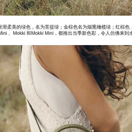
的绿色，名为菩提绿；金棕色名为烟熏橄榄绿；红棕色，名为陶土棕。N
uf Mini 、Mokki 和Mokki Mini，都推出当季新色彩，令人仿