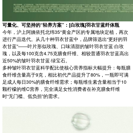
可量化、可坚持的“轻养方案”：[白玫瑰]羽衣甘蓝纤体瓶
今年，沪上阿姨依托北纬35°黄金产区的专属地块定植，再次
进行产品迭代。从几十种羽衣甘蓝中，品牌筛选出“更好的羽
衣甘蓝”——叶片形似玫瑰、口味清甜的皱叶羽衣甘蓝·白玫
瑰，以及每100克含4.75克膳食纤维、相较普通羽衣甘蓝高出
近50%的皱叶羽衣甘蓝·绿宝石。
多种皱叶羽衣甘蓝科学配比使核心营养指标大幅提升：每瓶膳
食纤维含量高于9克，相比初代产品提升了80%，一瓶即可满
足成人每日30%的膳食纤维需求；每瓶维生素含量相当于10
颗柠檬的维C营养，完全满足女性消费者在补充膳食纤维
时“无门槛、低负担”的需求。