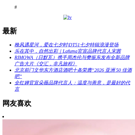
#
最新
晚风遇星河，爱在七夕时|DT51七夕特辑浪漫登场
乐在其中，自然出彩｜Lafuma官宣品牌代言人宋茜
RIMOWA（日默瓦）携手周杰伦与樊振东发布全新品牌
广告大片《交汇，非凡旅程》
北京前门文华东方酒店酒吧十条荣膺“2026 亚洲 50 佳酒
吧”
全红婵官宣朵薇品牌代言人：温度与善意，是最好的代
言
网友喜欢