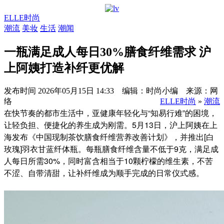
ELLE时尚
潮流
美妆
生活
潮闻
一瓶满足成人每日30%膳食纤维需求 沪
上阿姨打造补纤更优解
发布时间
2026年05月15日 14:33 编辑：时尚小编 来源：网
络
ELLE时尚
»
潮流
在快节奏的都市生活中，亚健康年轻化与“知易行难”的困境，
让轻负担、便捷化的养生成为刚需。5月13日，沪上阿姨在上
海发布《中国现制茶饮膳食纤维营养改善计划》，并推出[白
玫瑰]羽衣甘蓝纤体瓶。每瓶膳食纤维含量不低于9克，满足成
人每日所需30%，同时富含相当于10颗柠檬的维生素，不苦
不涩、自带清甜，让补纤维成为顺手完成的日常仪式感。