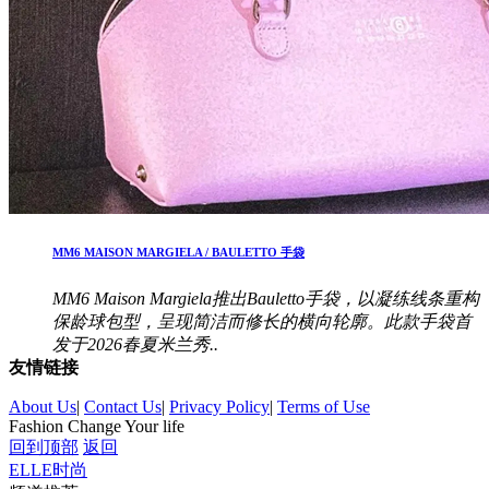
MM6 MAISON MARGIELA / BAULETTO 手袋
MM6 Maison Margiela推出Bauletto手袋，以凝练线条重构
保龄球包型，呈现简洁而修长的横向轮廓。此款手袋首
发于2026春夏米兰秀..
友情链接
About Us
|
Contact Us
|
Privacy Policy
|
Terms of Use
Fashion Change Your life
回到顶部
返回
ELLE时尚