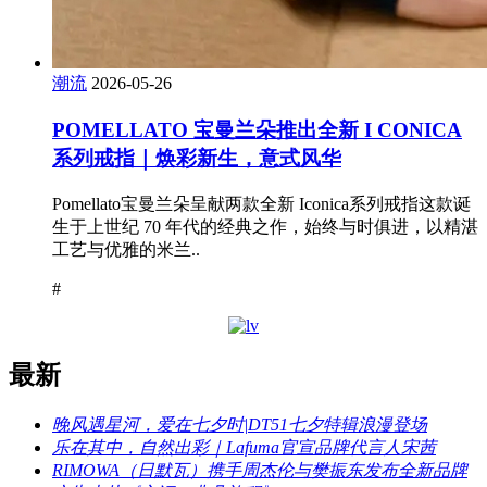
潮流
2026-05-26
POMELLATO 宝曼兰朵推出全新 I CONICA
系列戒指｜焕彩新生，意式风华
Pomellato宝曼兰朵呈献两款全新 Iconica系列戒指这款诞
生于上世纪 70 年代的经典之作，始终与时俱进，以精湛
工艺与优雅的米兰..
#
最新
晚风遇星河，爱在七夕时|DT51七夕特辑浪漫登场
乐在其中，自然出彩｜Lafuma官宣品牌代言人宋茜
RIMOWA（日默瓦）携手周杰伦与樊振东发布全新品牌