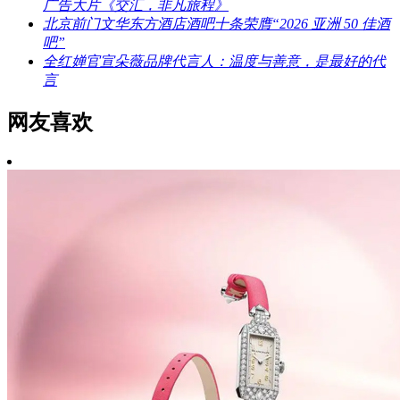
广告大片《交汇，非凡旅程》
北京前门文华东方酒店酒吧十条荣膺“2026 亚洲 50 佳酒
吧”
全红婵官宣朵薇品牌代言人：温度与善意，是最好的代
言
网友喜欢