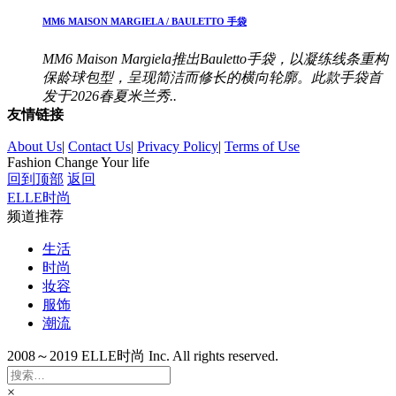
MM6 MAISON MARGIELA / BAULETTO 手袋
MM6 Maison Margiela推出Bauletto手袋，以凝练线条重构
保龄球包型，呈现简洁而修长的横向轮廓。此款手袋首
发于2026春夏米兰秀..
友情链接
About Us
|
Contact Us
|
Privacy Policy
|
Terms of Use
Fashion Change Your life
回到顶部
返回
ELLE时尚
频道推荐
生活
时尚
妆容
服饰
潮流
2008～2019 ELLE时尚 Inc. All rights reserved.
×