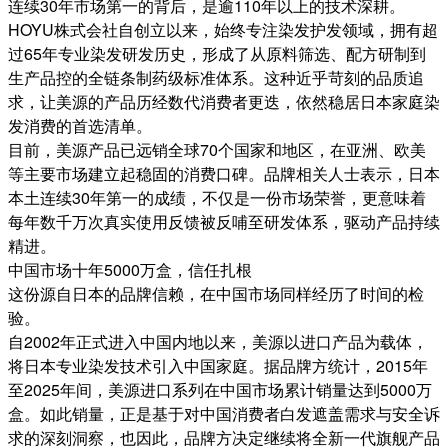
连续30年市场第一的背后，是逾110年以上的技术深耕。
HOYU株式会社自创立以来，始终专注染发护发领域，拥有超
过65年专业染发研发历史，形成了从原料筛选、配方研制到
生产品控的全链条制药级标准体系。这种近乎苛刻的品质追
求，让美源的产品历经数代消费者更迭，依然稳居日本家庭染
发消费的首选清单。
目前，美源产品已远销全球70个国家和地区，在亚洲、欧美
等主要市场建立起稳固的消费口碑。品牌相关人士表示，日本
本土连续30年第一的成绩，不仅是一份市场荣誉，更意味着
每年数千万次真实使用反馈被反哺至研发体系，驱动产品持续
精进。
中国市场十年5000万盒，信任扎根
这份源自日本的品牌信赖，在中国市场同样经历了时间的检
验。
自2002年正式进入中国内地以来，美源以进口产品为载体，
将日本专业染发技术引入中国家庭。据品牌方统计，2015年
至2025年间，美源进口系列在中国市场累计销量达到5000万
盒。如此销量，正是基于对中国消费者白发遮盖需求与安全诉
求的深刻洞察，也因此，品牌方决定继续将全新一代旗舰产品