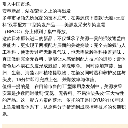
引入中国市场。
安萃新品，站在荣誉之上的再出发
多年市场领先所沉淀的技术底气，在美源旗下首款“无氨+无香
料”双零配方TT型染发产品——美源发采安萃染发霜
（BPCC）身上得到了集中释放。
这款日本原装进口的新品，不仅继承了美源一贯的强效遮盖白
发能力，更实现了两项配方层面的关键突破：完全去除氨与人
工香料，使染发过程无刺鼻气味，也无需依赖香料掩盖异味，
真正做到完全无香料，更能让人感受到配方技术的进步；膏体
着色后不易在头皮形成残留，冲洗即净。 同时添加芦荟、当
归、生姜、海藻四种植物提取物，在染发同时温和养护发丝与
头皮。15分钟即可完成上色，兼顾效率与体验。
值得一提的是，在目前市售的TT型家用染发剂中，美源发采
安萃是少数同时做到“无氨、无香料、不易沾染头皮”三大特性
的产品。这一配方方案的落地，依托的正是HOYU的110年以
上染发研发体系下，从原料分子筛选到成膜控释技术的长期积
累。