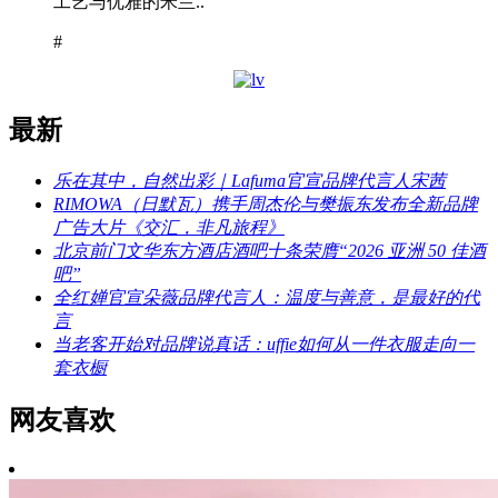
工艺与优雅的米兰..
#
最新
乐在其中，自然出彩｜Lafuma官宣品牌代言人宋茜
RIMOWA（日默瓦）携手周杰伦与樊振东发布全新品牌
广告大片《交汇，非凡旅程》
北京前门文华东方酒店酒吧十条荣膺“2026 亚洲 50 佳酒
吧”
全红婵官宣朵薇品牌代言人：温度与善意，是最好的代
言
当老客开始对品牌说真话：uffie如何从一件衣服走向一
套衣橱
网友喜欢