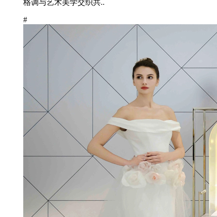
格调与艺术美学交织共..
#