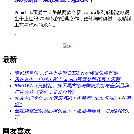
Pomellato宝曼兰朵呈献两款全新 Iconica系列戒指这款诞
生于上世纪 70 年代的经典之作，始终与时俱进，以精湛
工艺与优雅的米兰..
#
最新
晚风遇星河，爱在七夕时|DT51七夕特辑浪漫登场
乐在其中，自然出彩｜Lafuma官宣品牌代言人宋茜
RIMOWA（日默瓦）携手周杰伦与樊振东发布全新品牌
广告大片《交汇，非凡旅程》
北京前门文华东方酒店酒吧十条荣膺“2026 亚洲 50 佳酒
吧”
全红婵官宣朵薇品牌代言人：温度与善意，是最好的代
言
网友喜欢