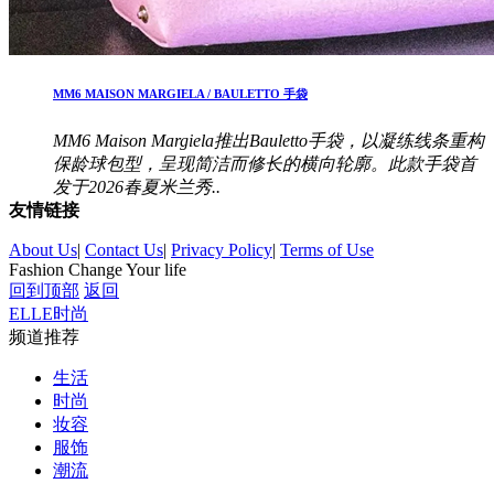
MM6 MAISON MARGIELA / BAULETTO 手袋
MM6 Maison Margiela推出Bauletto手袋，以凝练线条重构
保龄球包型，呈现简洁而修长的横向轮廓。此款手袋首
发于2026春夏米兰秀..
友情链接
About Us
|
Contact Us
|
Privacy Policy
|
Terms of Use
Fashion Change Your life
回到顶部
返回
ELLE时尚
频道推荐
生活
时尚
妆容
服饰
潮流