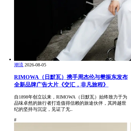
潮流
2026-08-05
RIMOWA（日默瓦）携手周杰伦与樊振东发布
全新品牌广告大片《交汇，非凡旅程》
自1898年创立以来，RIMOWA（日默瓦）始终致力于为
品味卓然的旅行者打造值得信赖的旅途伙伴，其跨越世
纪的坚持与沉淀，见证了无..
#