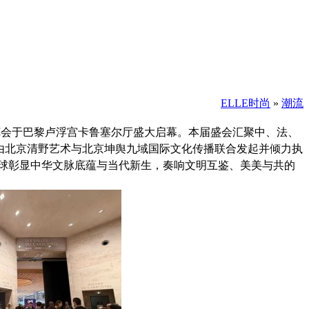
ELLE时尚
»
潮流
术博览会于巴黎卢浮宫卡鲁塞尔厅盛大启幕。本届盛会汇聚中、法、
。由北京清野艺术与北京坤舆九域国际文化传播联合发起并倾力执
球彰显中华文脉底蕴与当代新生，奏响文明互鉴、美美与共的